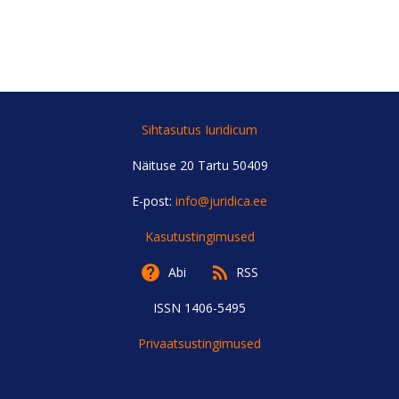
SISENEGE
Kui teil ei ole kasutajakontot, siis registreeruge
siin
Unustasite parooli?
Tellige uus parool
Sihtasutus Iuridicum
Näituse 20 Tartu 50409
E-post:
info@juridica.ee
Kasutustingimused
Abi
RSS
ISSN 1406-5495
Privaatsustingimused