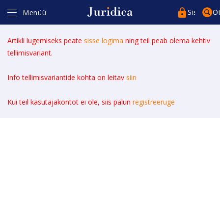
Sisenege
O
Menüü
Artikli lugemiseks peate
sisse logima
ning teil peab olema kehtiv
tellimisvariant.
Info tellimisvariantide kohta on leitav
siin
Kasutajakonto*
Kui teil kasutajakontot ei ole, siis palun
registreeruge
Parool*
Pea sessioon meeles