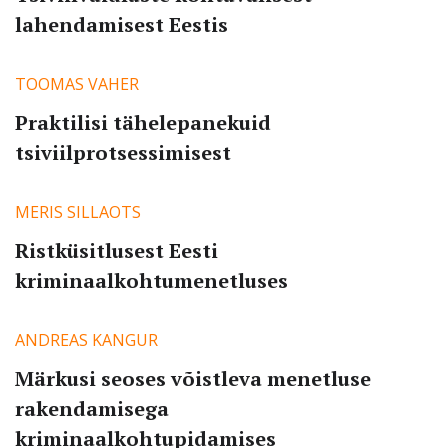
SISENEGE
lahendamisest Eestis
Kui teil ei ole kasutajakontot, siis registreeruge
siin
TOOMAS VAHER
Unustasite parooli?
Tellige uus parool
Praktilisi tähelepanekuid
tsiviilprotsessimisest
MERIS SILLAOTS
Ristküsitlusest Eesti
kriminaalkohtumenetluses
ANDREAS KANGUR
Märkusi seoses võistleva menetluse
rakendamisega
kriminaalkohtupidamises