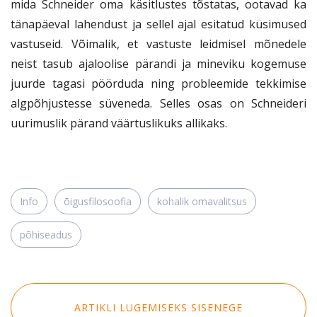
mida Schneider oma käsitlustes tõstatas, ootavad ka
tänapäeval lahendust ja sellel ajal esitatud küsimused
vastuseid. Võimalik, et vastuste leidmisel mõnedele
neist tasub ajaloolise pärandi ja mineviku kogemuse
juurde tagasi pöörduda ning probleemide tekkimise
algpõhjustesse süveneda. Selles osas on Schneideri
uurimuslik pärand väärtuslikuks allikaks.
Info
õigusfilosoofia
kohalik omavalitsus
põhiseadus
ARTIKLI LUGEMISEKS SISENEGE