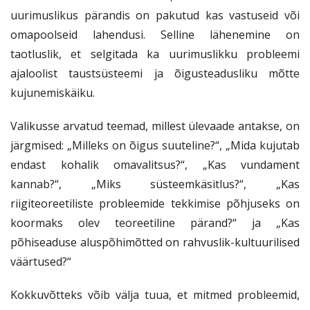
uurimuslikus pärandis on pakutud kas vastuseid või
omapoolseid lahendusi. Selline lähenemine on
taotluslik, et selgitada ka uurimuslikku probleemi
ajaloolist taustsüsteemi ja õigusteadusliku mõtte
kujunemiskäiku.
Valikusse arvatud teemad, millest ülevaade antakse, on
järgmised: „Milleks on õigus suuteline?“, „Mida kujutab
endast kohalik omavalitsus?“, „Kas vundament
kannab?“, „Miks süsteemkäsitlus?“, „Kas
riigiteoreetiliste probleemide tekkimise põhjuseks on
koormaks olev teoreetiline pärand?“ ja „Kas
põhiseaduse aluspõhimõtted on rahvuslik-kultuurilised
väärtused?“
Kokkuvõtteks võib välja tuua, et mitmed probleemid,