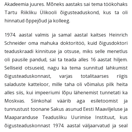
Akadeemia juures. Mõneks aastaks sai tema töökohaks
Tartu Riikliku Ülikooli õigusteaduskond, kus ta oli
hinnatud õppejõud ja kolleeg.
1974. aastal valmis ja samal aastal kaitses Heinrich
Schneider oma mahuka doktoritöö, kuid õigusdoktori
teaduskraadi kinnituse ja otsuse, miks selle menetlus
oli pausile pandud, sai ta teada alles 16 aastat hiljem.
Selliseid otsuseid, nagu ka tema sunnitud lahkumist
õigusteaduskonnast, varjas totalitaarses riigis
saladuste katteloor, mille taha oli võimalus pilk heita
alles siis, kui impeeriumi lõpu lähenemist tunnetati ka
Moskvas. Siinkohal väärib aga esiletoomist ja
tunnustust toonane Sakus asunud Eesti Maaviljeluse ja
Maaparanduse Teadusliku Uurimise Instituut, kus
õigusteaduskonnast 1974. aastal väljaarvatud ja seal