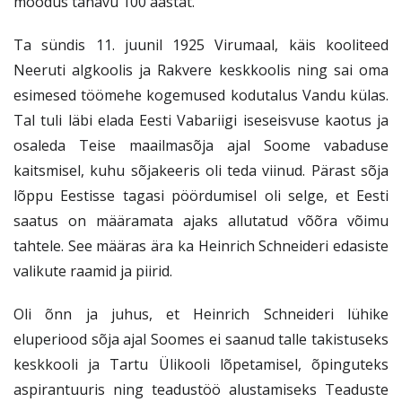
möödus tänavu 100 aastat.
SISENEGE
Ta sündis 11. juunil 1925 Virumaal, käis kooliteed
Kui teil ei ole kasutajakontot, siis registreeruge
siin
Neeruti algkoolis ja Rakvere keskkoolis ning sai oma
Unustasite parooli?
Tellige uus parool
esimesed töömehe kogemused kodutalus Vandu külas.
Tal tuli läbi elada Eesti Vabariigi iseseisvuse kaotus ja
osaleda Teise maailmasõja ajal Soome vabaduse
kaitsmisel, kuhu sõjakeeris oli teda viinud. Pärast sõja
lõppu Eestisse tagasi pöördumisel oli selge, et Eesti
saatus on määramata ajaks allutatud võõra võimu
tahtele. See määras ära ka Heinrich Schneideri edasiste
valikute raamid ja piirid.
Oli õnn ja juhus, et Heinrich Schneideri lühike
eluperiood sõja ajal Soomes ei saanud talle takistuseks
keskkooli ja Tartu Ülikooli lõpetamisel, õpinguteks
aspirantuuris ning teadustöö alustamiseks Teaduste