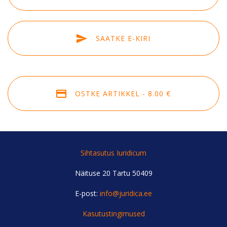
SAATKE E-KIRI
OSTKE ARTIKKEL - 8.00 €
Sihtasutus Iuridicum
Näituse 20 Tartu 50409
E-post:
info@juridica.ee
Kasutustingimused