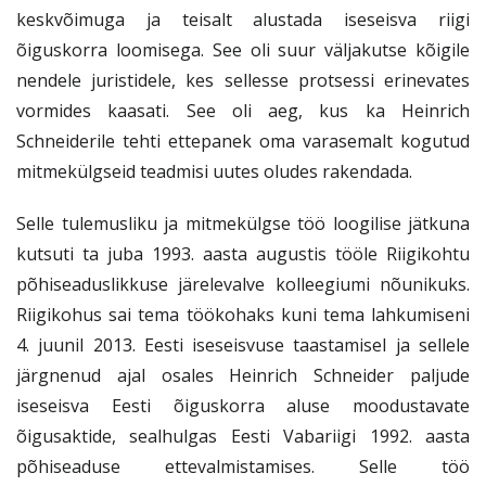
keskvõimuga ja teisalt alustada iseseisva riigi
õiguskorra loomisega. See oli suur väljakutse kõigile
nendele juristidele, kes sellesse protsessi erinevates
vormides kaasati. See oli aeg, kus ka Heinrich
Schneiderile tehti ettepanek oma varasemalt kogutud
mitmekülgseid teadmisi uutes oludes rakendada.
Selle tulemusliku ja mitmekülgse töö loogilise jätkuna
kutsuti ta juba 1993. aasta augustis tööle Riigikohtu
põhiseaduslikkuse järelevalve kolleegiumi nõunikuks.
Riigikohus sai tema töökohaks kuni tema lahkumiseni
4. juunil 2013. Eesti iseseisvuse taastamisel ja sellele
järgnenud ajal osales Heinrich Schneider paljude
iseseisva Eesti õiguskorra aluse moodustavate
õigusaktide, sealhulgas Eesti Vabariigi 1992. aasta
põhiseaduse ettevalmistamises. Selle töö