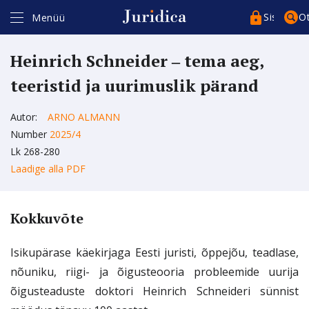
Sisenege
O
Menüü
Heinrich Schneider ‒ tema aeg,
teeristid ja uurimuslik pärand
Autor:
ARNO ALMANN
Number
2025/4
Kasutajakonto*
Artikli ostmiseks ja lugemiseks peate kasutajakontosse sisse
Lk 268-280
logima isikukoodiga (ID-kaart, Mobiil-ID, Smart-ID).
Laadige alla PDF
Kui teil ei ole kasutajakontot, siis registreeruge
siin
.
Registreerudes täitke kindlasti isikukoodi väli.
Parool*
Kokkuvõte
Isikupärase käekirjaga Eesti juristi, õppejõu, teadlase,
Pea sessioon meeles
nõuniku, riigi- ja õigusteooria probleemide uurija
õigusteaduste doktori Heinrich Schneideri sünnist