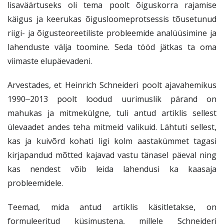
lisaväärtuseks oli tema poolt õiguskorra rajamise
käigus ja keerukas õigusloomeprotsessis tõusetunud
riigi- ja õigusteoreetiliste probleemide analüüsimine ja
lahenduste välja toomine. Seda tööd jätkas ta oma
viimaste elupäevadeni.
Arvestades, et Heinrich Schneideri poolt ajavahemikus
1990‒2013 poolt loodud uurimuslik pärand on
mahukas ja mitmekülgne, tuli antud artiklis sellest
ülevaadet andes teha mitmeid valikuid. Lähtuti sellest,
kas ja kuivõrd kohati ligi kolm aastakümmet tagasi
kirjapandud mõtted kajavad vastu tänasel päeval ning
kas nendest võib leida lahendusi ka kaasaja
probleemidele.
Teemad, mida antud artiklis käsitletakse, on
formuleeritud küsimustena, millele Schneideri