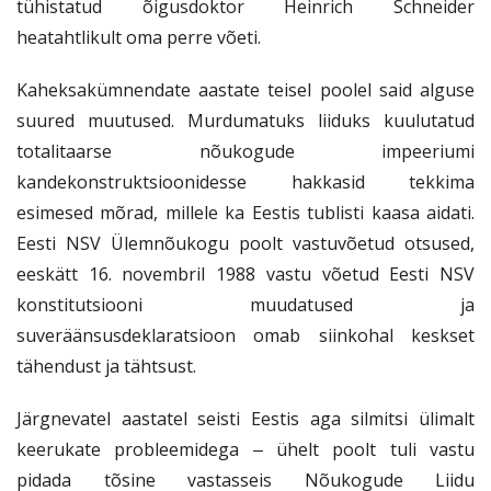
tühistatud õigusdoktor Heinrich Schneider
heatahtlikult oma perre võeti.
Kaheksakümnendate aastate teisel poolel said alguse
suured muutused. Murdumatuks liiduks kuulutatud
totalitaarse nõukogude impeeriumi
kandekonstruktsioonidesse hakkasid tekkima
esimesed mõrad, millele ka Eestis tublisti kaasa aidati.
Eesti NSV Ülemnõukogu poolt vastuvõetud otsused,
eeskätt 16. novembril 1988 vastu võetud Eesti NSV
konstitutsiooni muudatused ja
suveräänsusdeklaratsioon omab siinkohal keskset
tähendust ja tähtsust.
Järgnevatel aastatel seisti Eestis aga silmitsi ülimalt
keerukate probleemidega ‒ ühelt poolt tuli vastu
pidada tõsine vastasseis Nõukogude Liidu