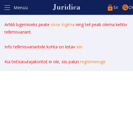
Sisenege
O
Menüü
Artikli lugemiseks peate
sisse logima
ning teil peab olema kehtiv
tellimisvariant.
Info tellimisvariantide kohta on leitav
siin
Kasutajakonto*
Kui teil kasutajakontot ei ole, siis palun
registreeruge
Parool*
Pea sessioon meeles