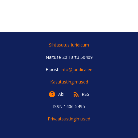
SISENEGE
Kui teil ei ole kasutajakontot, siis registreeruge
siin
Unustasite parooli?
Tellige uus parool
Sihtasutus Iuridicum
Näituse 20 Tartu 50409
E-post:
info@juridica.ee
Kasutustingimused
Abi
RSS
ISSN 1406-5495
Privaatsustingimused