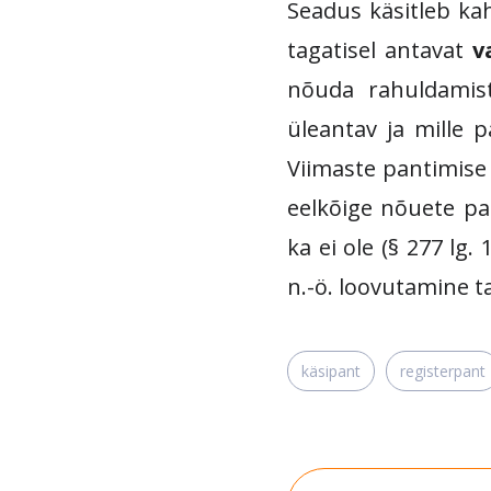
Seadus käsitleb kah
tagatisel antavat
v
nõuda rahuldamist
üleantav ja mille p
Viimaste pantimise 
eelkõige nõuete pan
ka ei ole (§ 277 lg
n.-ö. loovutamine t
käsipant
registerpant