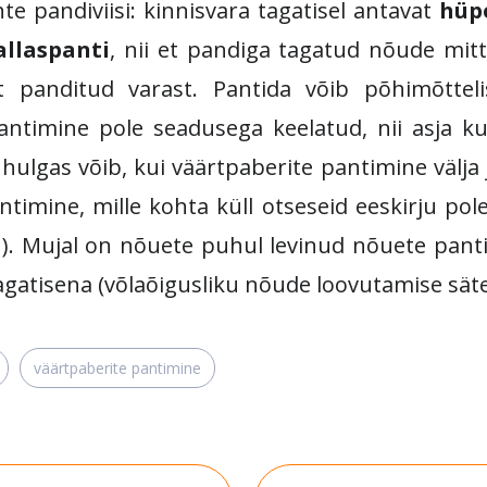
te pandiviisi: kinnisvara tagatisel antavat
hüp
SISENEGE
allaspanti
, nii et pandiga tagatud nõude mitt
Kui teil ei ole kasutajakontot, siis
 panditud varast. Pantida võib põhimõtteli
registreeruge
siin
antimine pole seadusega keelatud, nii asja ku
Unustasite parooli?
Tellige uus
hulgas võib, kui väärtpaberite pantimine välja jä
parool
timine, mille kohta küll otseseid eeskirju pol
. 1). Mujal on nõuete puhul levinud nõuete pa
agatisena (võlaõigusliku nõude loovutamise sätet
väärtpaberite pantimine