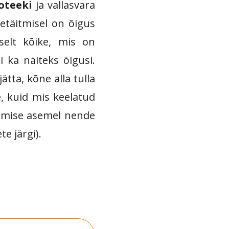
oteeki
ja vallasvara
etäitmisel on õigus
selt kõike, mis on
i ka näiteks õigusi.
tta, kõne alla tulla
e, kuid mis keelatud
ntimise asemel nende
e järgi).