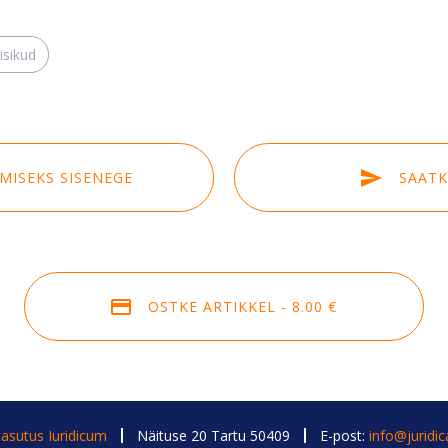
 isikud
EMISEKS SISENEGE
SAATKE
OSTKE ARTIKKEL - 8.00 €
tasutus Iuridicum
Näituse 20 Tartu 50409
E-post:
info@juridic