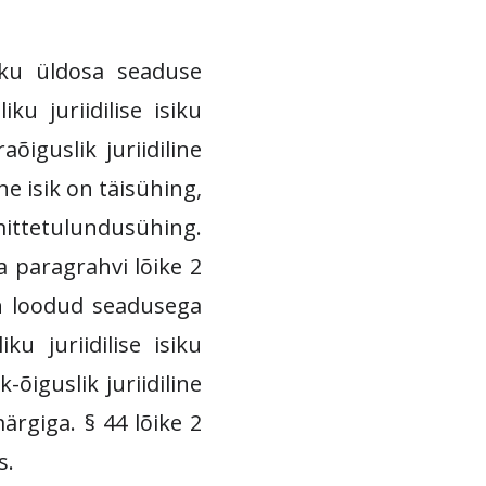
tiku üldosa seaduse
ku juriidilise isiku
õiguslik juriidiline
ine isik on täisühing,
ittetulundusühing.
a paragrahvi lõike 2
s on loodud seadusega
ku juriidilise isiku
-õiguslik juriidiline
ärgiga. § 44 lõike 2
s.