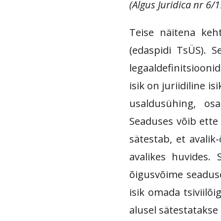
(Algus Juridica nr 6/
Teise näitena keht
(edaspidi TsÜS). Se
legaaldefinitsiooni
isik on juriidiline i
usaldusühing, osa
Seaduses võib ette 
sätestab, et avalik-
avalikes huvides. S
õigusvõime seaduses 
isik omada tsiviilõ
alusel sätestatakse 