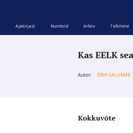
Ajakirjast
Numbrid
Arhiiv
Tellimine
Kas EELK sea
Autor:
ERIK SALUMÄE
Kokkuvõte