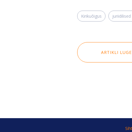
Kirikuõigus
juriidilised
ARTIKLI LUG
Sih