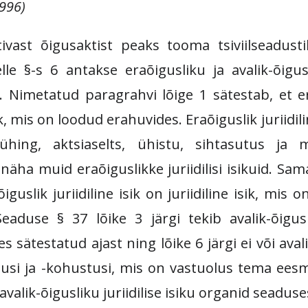
1996)
SISENEGE
ivast õigusaktist peaks tooma tsiviilseadus
Kui teil ei ole kasutajakontot, siis
lle §-s 6 antakse eraõigusliku ja avalik-õigusli
registreeruge
siin
d. Nimetatud paragrahvi lõige 1 sätestab, et era
Unustasite parooli?
Tellige uus
parool
sik, mis on loodud erahuvides. Eraõiguslik juriidil
ühing, aktsiaselts, ühistu, sihtasutus ja m
näha muid eraõiguslikke juriidilisi isikuid. Sam
õiguslik juriidiline isik on juriidiline isik, mi
eaduse § 37 lõike 3 järgi tekib avalik-õigusli
sätestatud ajast ning lõike 6 järgi ei või avalik
igusi ja -kohustusi, mis on vastuolus tema eesm
avalik-õigusliku juriidilise isiku organid seaduse