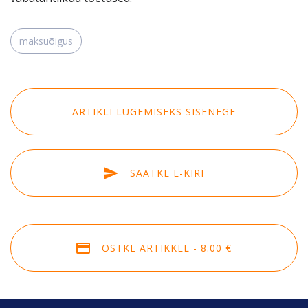
SISENEGE
maksuõigus
Kui teil ei ole kasutajakontot, siis registreeruge
siin
Unustasite parooli?
Tellige uus parool
ARTIKLI LUGEMISEKS SISENEGE
SAATKE E-KIRI
OSTKE ARTIKKEL - 8.00 €