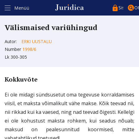
Sisenege
O
Menüü
Välismaised variühingud
Autor:
ERKI UUSTALU
Number
1998/6
Lk 300-305
Kasutajakonto*
Artikli ostmiseks ja lugemiseks peate kasutajakontosse sisse
logima isikukoodiga (ID-kaart, Mobiil-ID, Smart-ID).
Kokkuvõte
Kui teil ei ole kasutajakontot, siis registreeruge
siin
.
Registreerudes täitke kindlasti isikukoodi väli.
Parool*
Ei ole midagi sündsusetut oma tegevuse korraldamises
viisil, et maksta võimalikult vähe makse. Kõik teevad nii,
nii rikkad kui ka vaesed, ning nad teevad õigesti. Kellelgi
ei ole kohustust maksta rohkem, kui seadus nõuab;
Pea sessioon meeles
maksud on pealesunnitud koormised, mitte
vabatahtlikud toetused!