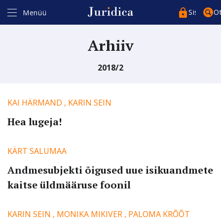
Sisenege
O
Menüü
Arhiiv
2018/2
Kasutajakonto*
KAI HÄRMAND
,
KARIN SEIN
Hea lugeja!
Parool*
KÄRT SALUMAA
Andmesubjekti õigused uue isikuandmete
kaitse üldmääruse foonil
Pea sessioon meeles
KARIN SEIN
,
MONIKA MIKIVER
,
PALOMA KRÕÕT