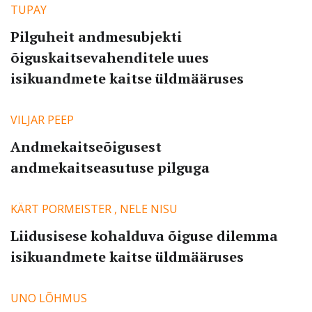
SISENEGE
TUPAY
Pilguheit andmesubjekti
Kui teil ei ole kasutajakontot, siis registreeruge
siin
õiguskaitsevahenditele uues
Unustasite parooli?
Tellige uus parool
isikuandmete kaitse üldmääruses
VILJAR PEEP
Andmekaitseõigusest
andmekaitseasutuse pilguga
KÄRT PORMEISTER
,
NELE NISU
Liidusisese kohalduva õiguse dilemma
isikuandmete kaitse üldmääruses
UNO LÕHMUS