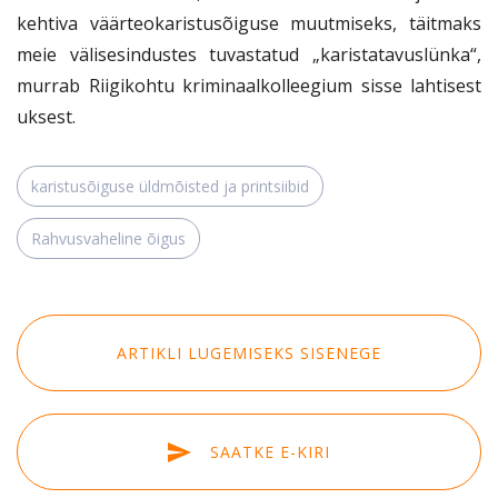
kehtiva väärteokaristusõiguse muutmiseks, täitmaks
meie välisesindustes tuvastatud „karistatavuslünka“,
murrab Riigikohtu kriminaalkolleegium sisse lahtisest
uksest.
karistusõiguse üldmõisted ja printsiibid
Rahvusvaheline õigus
ARTIKLI LUGEMISEKS SISENEGE
SAATKE E-KIRI