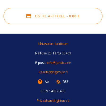
OSTKE ARTIKKEL - 8.00 €
Sihtasutus Iuridicum
Näituse 20 Tartu 50409
E-post:
info@juridica.ee
Kasutustingimused
Abi
RSS
ISSN 1406-5495
Privaatsustingimused