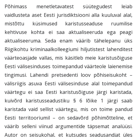
SISENEGE
Põhimass menetletavatest süütegudest leiab
vaidlusteta aset Eesti jurisdiktsiooni alla kuuluval alal,
Kui teil ei ole kasutajakontot, siis registreeruge
siin
mistõttu küsimused karistusseaduse ruumilise
Unustasite parooli?
Tellige uus parool
kehtivuse kohta ei saa aktualiseeruda ega peagi
aktualiseeruma. Seda enam väärib tähelepanu üks
Riigikohtu kriminaalkolleegiumi hiljutistest lahenditest
väärteoasjade vallas, mis käsitleb meie karistusõiguse
Eesti välisesinduses toimepandud väärteole laienemise
tingimusi. Lahendi pretsedenti loov põhiseisukoht –
välisriigis asuva Eesti välisesinduse alal toimepandud
väärtegu ei saa Eesti karistusõiguse järgi karistada,
kuivõrd karistusseadustiku § 6 lõike 1 järgi saab
karistada vaid sellist väärtegu, mis on toime pandud
Eesti territooriumil – on sedavõrd põhimõtteline, et
väärib selleni viinud argumentide täpsemat analüüsi.
Autor on seisukohal, et kutsudes seadusandjat üles