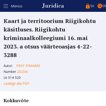
Sisenege
O
Menüü
Kaart ja territoorium Riigikohtu
käsitluses. Riigikohtu
kriminaalkolleegiumi 16. mai
2023. a otsus väärteoasjas 4-22-
Kasutajakonto*
Artikli ostmiseks ja lugemiseks peate kasutajakontosse sisse
3288
logima isikukoodiga (ID-kaart, Mobiil-ID, Smart-ID).
Kui teil ei ole kasutajakontot, siis registreeruge
siin
.
Autor:
Registreerudes täitke kindlasti isikukoodi väli.
PRIIT PIKAMÄE
Parool*
Number
2023/6
Lk 514-520
Laadige alla PDF
Pea sessioon meeles
Kokkuvõte